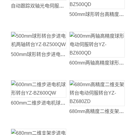
自动跟踪双轴光电伺服转台680mm
维
500mm球形转台高精度电动伺服二维转台YZ-BZ500QD
云
台
定
500mm球形转台步进电机两轴转台YZ-BZ500QW
制
600mm两轴高精度球形电动伺服转台YZ-BZ600QD
系
列
转
600mm二维步进电机球形转台YZ-BZ600QW
680mm高精度二维支架转台电动伺服转台YZ-BZ680ZD
台
护