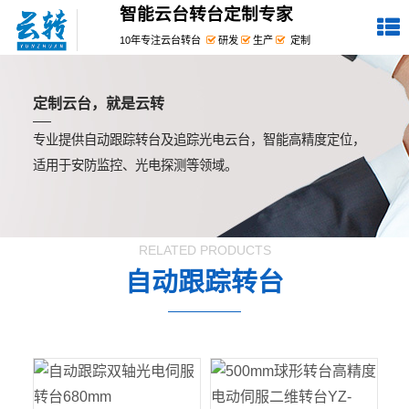
智能云台转台定制专家
首
10年专注云台转台
研发
生产
定制
页
产
定制云台，就是云转
品
专业提供自动跟踪转台及追踪光电云台，智能高精度定位，
适用于安防监控、光电探测等领域。
中
心
RELATED PRODUCTS
二
自动跟踪转台
维
云
台
一