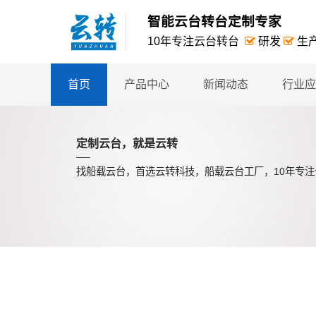
首
智能云台转台定制专家
10年专注云台转台
研发
生
页
产
首页
产品中心
新闻动态
行业应
品
中
定制云台，就是云转
心
找船载云台，首选云转科技，船载云台工厂，10年专
二
维
云
台
一