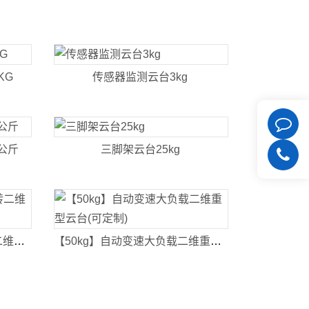
KG
传感器监测云台3kg
公斤
三脚架云台25kg
【20kg】智能监控自动旋转二维中载云台（可定做）
【50kg】自动变速大负载二维重型云台(可定制)