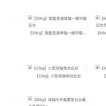
维
云
台
【20Kg】智能变速单轴一维中载云台
定
制
系
列
【15kg】小型双轴电动云台
【
转
台
护