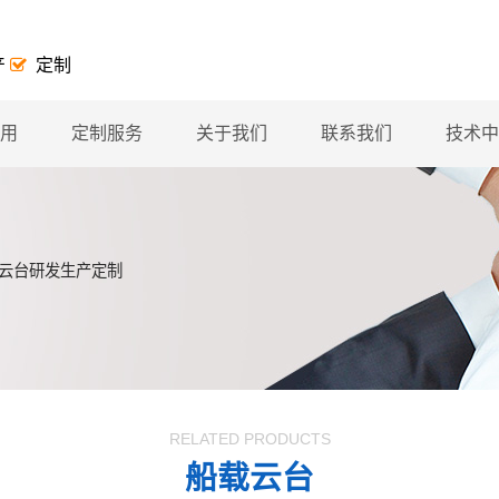
产
定制
用
定制服务
关于我们
联系我们
技术中
注云台研发生产定制
RELATED PRODUCTS
船载云台