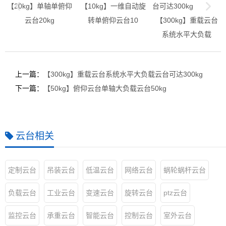
【20kg】单轴单俯仰
【10kg】一维自动旋
云台20kg
转单俯仰云台10
【300kg】重载云台
系统水平大负载
上一篇：
【300kg】重载云台系统水平大负载云台可达300kg
下一篇：
【50kg】俯仰云台单轴大负载云台50kg
云台相关
定制云台
吊装云台
低温云台
网络云台
蜗轮蜗杆云台
负载云台
工业云台
变速云台
旋转云台
ptz云台
监控云台
承重云台
智能云台
控制云台
室外云台