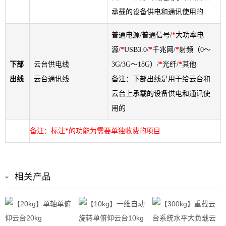
承载的设备供电和通讯使用的
普通电源/普通信号/
*
大功率电
源/
*
USB3.0/
*
千兆网/
*
射频（0～
下部
云台供电线
3G/3G～18G）/
*
光纤/
*
其他
出线
云台通讯线
备注：下部出线是用于给云台和
云台上承载的设备供电和通讯使
用的
备注：标注
*
的功能为需要单独收费的项目
相关产品