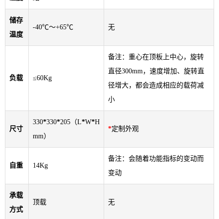
心
储存
-40℃～+65℃
无
产
温度
品
备注：重心在顶板上中心，旋转
直径300mm，速度增加、旋转直
知
负载
≤60Kg
径增大，都会造成相应的载荷减
识
小
日
330
*
330
*
205（L
*
W
*
H
尺寸
*
定制外观
常
mm）
维
备注：会随着功能指标的变动而
自重
14Kg
变动
护
承载
故
顶载
无
方式
障