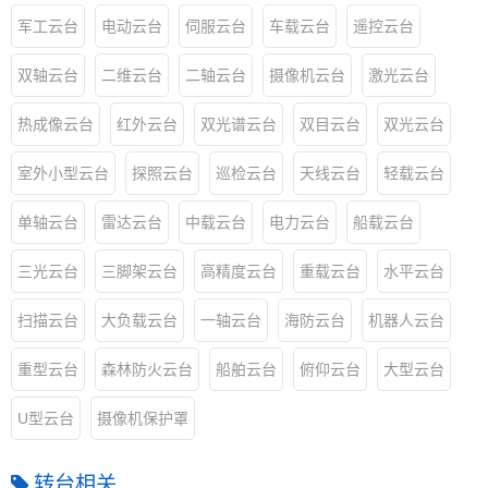
军工云台
电动云台
伺服云台
车载云台
遥控云台
双轴云台
二维云台
二轴云台
摄像机云台
激光云台
热成像云台
红外云台
双光谱云台
双目云台
双光云台
室外小型云台
探照云台
巡检云台
天线云台
轻载云台
单轴云台
雷达云台
中载云台
电力云台
船载云台
三光云台
三脚架云台
高精度云台
重载云台
水平云台
扫描云台
大负载云台
一轴云台
海防云台
机器人云台
重型云台
森林防火云台
船舶云台
俯仰云台
大型云台
U型云台
摄像机保护罩
转台相关