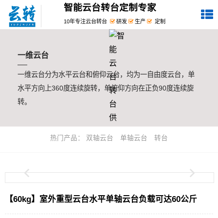
智能云台转台定制专家
首
10年专注云台转台
研发
生产
定制
页
产
一维云台
品
一维云台分为水平云台和俯仰云台，均为一自由度云台，单
水平方向上360度连续旋转，单俯仰方向在正负90度连续旋
中
转。
心
二
热门产品：
双轴云台
单轴云台
转台
维
云
台
【60kg】室外重型云台水平单轴云台负载可达60公斤
一