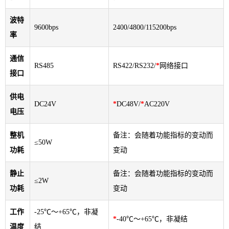
关
波特
于
9600bps
2400/4800/115200bps
率
我
通信
RS485
RS422/RS232/
*
网络接口
们
接口
联
供电
DC24V
*
DC48V/
*
AC220V
系
电压
我
整机
备注：会随着功能指标的变动而
≤50W
功耗
变动
们
静止
备注：会随着功能指标的变动而
技
≤2W
功耗
变动
术
工作
-25℃～+65℃，非凝
中
*
-40℃～+65℃，非凝结
温度
结