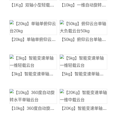
【1Kg】双轴小型轻载电动云台
【10kg】一维自动旋转单俯仰云台10kg
维
云
台
【20kg】单轴单俯仰云台20kg
【50kg】俯仰云台单轴大负载云台50kg
定
制
系
【3kg】智能变速单轴一维轻载云台
【5kg】智能变速单轴一维轻载云台
列
转
台
【10kg】360度自动旋转水平单轴云台
【20Kg】智能变速单轴一维中载云台
护