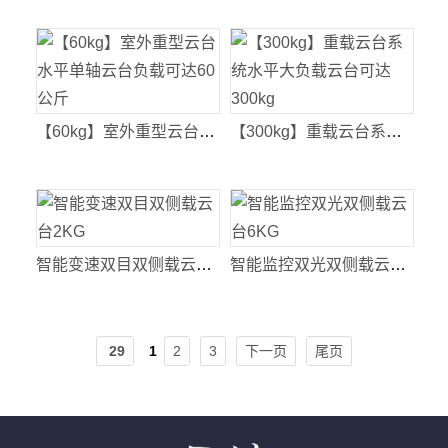
罩
新
闻
【60kg】室外重型云台水平单轴云台负载可达60公斤
【300kg】重载云台系统水平大负载云台可达300kg
动
态
公
智能变速双目双侧载云台2KG
智能监控双光双侧载云台6KG
司
动
态
29
1
2
3
下一页
尾页
行
业