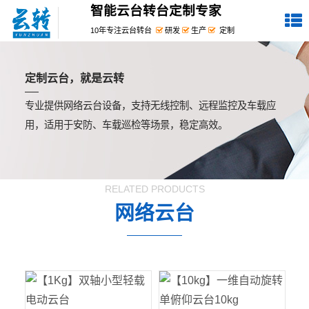
智能云台转台定制专家
首
10年专注云台转台
研发
生产
定制
页
产
定制云台，就是云转
品
专业提供网络云台设备，支持无线控制、远程监控及车载应
用，适用于安防、车载巡检等场景，稳定高效。
中
心
RELATED PRODUCTS
二
网络云台
维
云
台
一