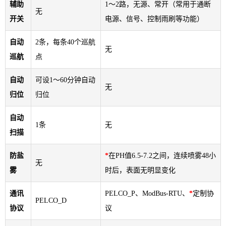
辅助
1～2路，无源、常开（常用于通断
无
动
开关
电源、信号、控制雨刷等功能）
态
自动
2条，每条40个巡航
无
巡航
点
行
业
自动
可设1～60分钟自动
无
归位
归位
应
自动
用
1条
无
扫描
定
防盐
*
在PH值6.5-7.2之间，连续喷雾48小
无
制
雾
时后，表面无明显变化
服
通讯
PELCO_P、ModBus-RTU、
*
定制协
PELCO_D
务
协议
议