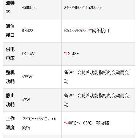
关
波特
9600bps
2400/4800/115200bps
率
于
通信
我
RS422
RS485/RS232/
*
网络接口
接口
们
供电
联
DC24V
*
DC48V
电压
系
整机
备注：会随着功能指标的变动而变
≤35W
我
功耗
动
们
静止
备注：会随着功能指标的变动而变
≤2W
功耗
动
技
术
工作
-25℃～+65℃，非
*
-40℃～+65℃，非凝结
温度
凝结
中