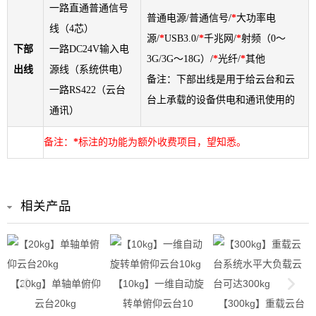
一路直通普通信号
普通电源/普通信号/
*
大功率电
线（4芯）
源/
*
USB3.0/
*
千兆网/
*
射频（0～
下部
一路DC24V输入电
3G/3G～18G）/
*
光纤/
*
其他
出线
源线（系统供电）
备注：下部出线是用于给云台和云
一路RS422（云台
台上承载的设备供电和通讯使用的
通讯）
备注：
*
标注的功能为额外收费项目，望知悉。
相关产品
【20kg】单轴单俯仰
【10kg】一维自动旋
云台20kg
转单俯仰云台10
【300kg】重载云台