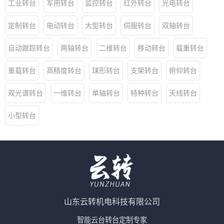
工业转台
军用转台
监控转台
红外转台
光电转台
定制转台
电动转台
大型转台
伺服转台
双轴转台
自动跟踪转台
两轴转台
二维转台
移动转台
载重转台
重载转台
高精度转台
球形转台
支架转台
俯仰转台
双光谱转台
一维转台
单轴转台
特种转台
天线转台
小型转台
山东云转机电科技有限公司
智能云台转台定制专家