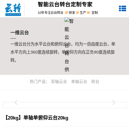
智能云台转台定制专家
首
10年专注云台转台
研发
生产
定制
页
产
一维云台
品
一维云台分为水平云台和俯仰云台，均为一自由度云台，单
水平方向上360度连续旋转，单俯仰方向在正负90度连续旋
中
转。
心
二
热门产品：
双轴云台
单轴云台
转台
维
云
台
【20kg】单轴单俯仰云台20kg
一