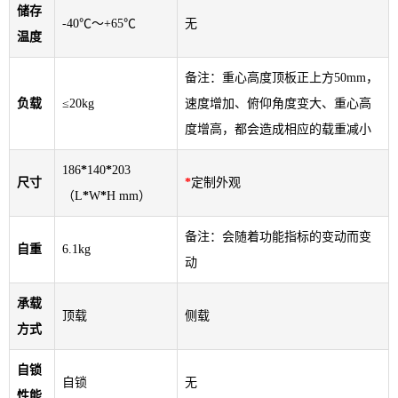
储存
心
-40℃～+65℃
无
温度
产
备注：重心高度顶板正上方50mm，
品
负载
≤20kg
速度增加、俯仰角度变大、重心高
度增高，都会造成相应的载重减小
知
识
186
*
140
*
203
尺寸
*
定制外观
（L
*
W
*
H mm）
日
备注：会随着功能指标的变动而变
常
自重
6.1kg
动
维
承载
顶载
侧载
护
方式
故
自锁
自锁
无
障
性能