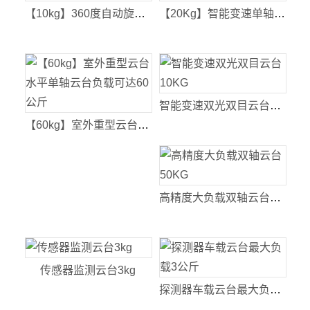
【10kg】360度自动旋转水平单轴云台
【20Kg】智能变速单轴一维中载云台
维
云
台
智能变速双光双目云台10KG
定
【60kg】室外重型云台水平单轴云台负载可达60公斤
制
系
高精度大负载双轴云台50KG
列
转
台
传感器监测云台3kg
探测器车载云台最大负载3公斤
护