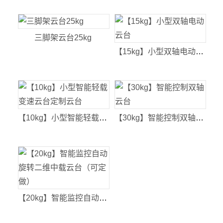
罩
新
三脚架云台25kg
闻
【15kg】小型双轴电动云台
动
态
公
【10kg】小型智能轻载变速云台定制云台
【30kg】智能控制双轴云台
司
动
态
行
【20kg】智能监控自动旋转二维中载云台（可定做）
业