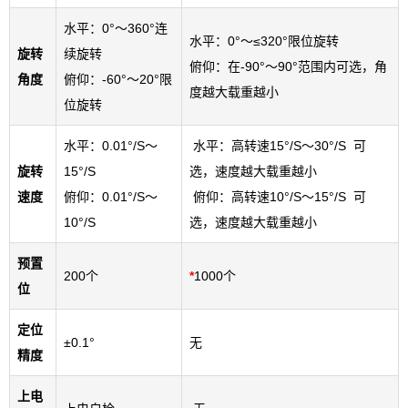
罩
水平：0°～360°连
水平：0°～≤320°限位旋转
新
旋转
续旋转
俯仰：在-90°～90°范围内可选，角
角度
俯仰：-60°～20°限
闻
度越大载重越小
位旋转
动
水平：0.01°/S～
水平：高转速15°/S～30°/S 可
态
旋转
15°/S
选，速度越大载重越小
速度
俯仰：0.01°/S～
俯仰：高转速10°/S～15°/S 可
公
10°/S
选，速度越大载重越小
司
预置
200个
*
1000个
动
位
态
定位
±0.1°
无
精度
行
上电
业