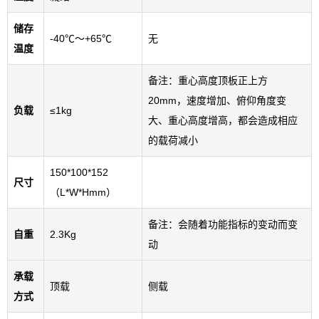
心
储存
-40℃～+65℃
无
产
温度
品
备注：重心高度顶板正上方
20mm，速度增加、俯仰角度变
知
负载
≤1kg
大、重心高度增高，都会造成相应
识
的载荷减小
日
150*100*152
尺寸
（L*W*Hmm）
常
备注：会随着功能指标的变动而变
维
自重
2.3Kg
动
护
承载
故
顶载
侧载
方式
障