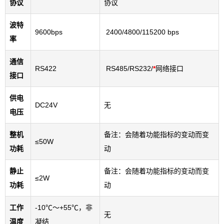
关
协议
协议
于
波特
9600bps
2400/4800/115200 bps
率
我
通信
们
RS422
RS485/RS232/
*
网络接口
接口
联
供电
DC24V
无
系
电压
我
整机
备注：会随着功能指标的变动而变
≤50W
功耗
动
们
静止
备注：会随着功能指标的变动而变
技
≤2W
功耗
动
术
工作
-10℃～+55℃，非
中
无
温度
凝结