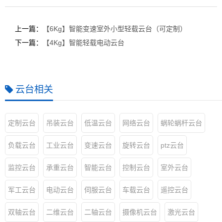
上一篇：
【6Kg】智能变速室外小型轻载云台（可定制）
下一篇：
【4Kg】智能轻载电动云台
云台相关
定制云台
吊装云台
低温云台
网络云台
蜗轮蜗杆云台
负载云台
工业云台
变速云台
旋转云台
ptz云台
监控云台
承重云台
智能云台
控制云台
室外云台
军工云台
电动云台
伺服云台
车载云台
遥控云台
双轴云台
二维云台
二轴云台
摄像机云台
激光云台