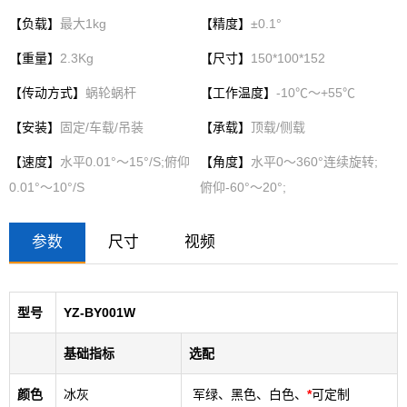
【负载】
最大1kg
【精度】
±0.1°
维
【重量】
2.3Kg
【尺寸】
150*100*152
云
【传动方式】
蜗轮蜗杆
【工作温度】
-10℃～+55℃
台
【安装】
固定/车载/吊装
【承载】
顶载/侧载
定
【速度】
水平0.01°～15°/S;俯仰
【角度】
水平0～360°连续旋转;
0.01°～10°/S
俯仰-60°～20°;
制
系
参数
尺寸
视频
列
转
型号
YZ-BY001W
台
基础指标
选配
护
颜色
冰灰
军绿、黑色、白色、
*
可定制