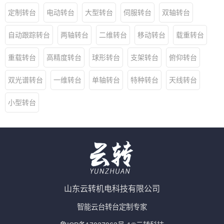
定制转台
电动转台
大型转台
伺服转台
双轴转台
自动跟踪转台
两轴转台
二维转台
移动转台
载重转台
重载转台
高精度转台
球形转台
支架转台
俯仰转台
双光谱转台
一维转台
单轴转台
特种转台
天线转台
小型转台
山东云转机电科技有限公司
智能云台转台定制专家